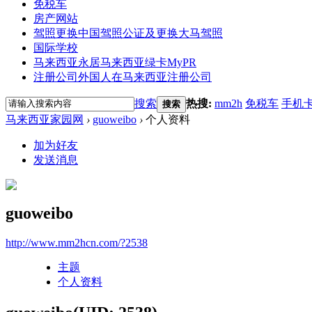
免税车
房产网站
驾照更换
中国驾照公证及更换大马驾照
国际学校
马来西亚永居
马来西亚绿卡MyPR
注册公司
外国人在马来西亚注册公司
搜索
热搜:
mm2h
免税车
手机
搜索
马来西亚家园网
›
guoweibo
›
个人资料
加为好友
发送消息
guoweibo
http://www.mm2hcn.com/?2538
主题
个人资料