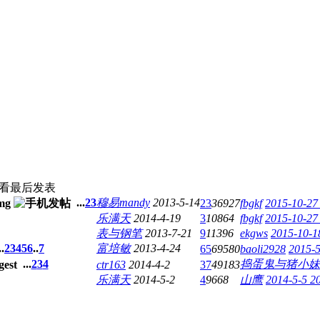
查看
最后发表
...
2
3
穆易mandy
2013-5-14
23
36927
fbgkf
2015-10-27
乐满天
2014-4-19
3
10864
fbgkf
2015-10-27
表与钢笔
2013-7-21
9
11396
ekgws
2015-10-1
..
2
3
4
5
6
..
7
富培敏
2013-4-24
65
69580
baoli2928
2015-5
...
2
3
4
捣蛋鬼与猪小妹
ctr163
2014-4-2
37
49183
乐满天
2014-5-2
4
9668
山鹰
2014-5-5 2