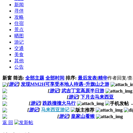
新闻
寻伴
攻略
住宿
景点
晒图
游记
交通
美食
其他
公告
新窗
筛选:
全部主题
全部时间
排序:
最后发表
|
精华
作者
回复/
[
游记
]
发现MM2H可享受本地人待遇~升旗山之游
[
游记
]
武吉丁宜高原半日游
[
游记
]
下月去马来西亚
[
游记
]
跌跌撞撞大马行
.
[
游记
]
马来西亚游记
[
游记
]
皇家山看猴
返 回