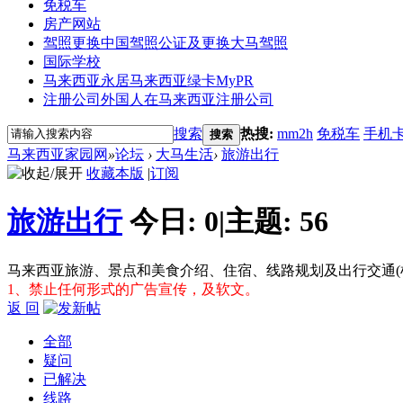
免税车
房产网站
驾照更换
中国驾照公证及更换大马驾照
国际学校
马来西亚永居
马来西亚绿卡MyPR
注册公司
外国人在马来西亚注册公司
搜索
热搜:
mm2h
免税车
手机
搜索
马来西亚家园网
»
论坛
›
大马生活
›
旅游出行
收藏本版
|
订阅
旅游出行
今日:
0
|
主题:
56
马来西亚旅游、景点和美食介绍、住宿、线路规划及出行交通(
1、禁止任何形式的广告宣传，及软文。
返 回
全部
疑问
已解决
线路