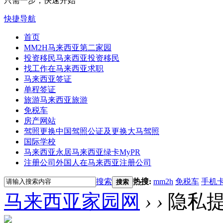
只需一步，快速开始
快捷导航
首页
MM2H
马来西亚第二家园
投资移民
马来西亚投资移民
找工作
在马来西亚求职
马来西亚签证
单程签证
旅游
马来西亚旅游
免税车
房产网站
驾照更换
中国驾照公证及更换大马驾照
国际学校
马来西亚永居
马来西亚绿卡MyPR
注册公司
外国人在马来西亚注册公司
搜索
热搜:
mm2h
免税车
手机
搜索
马来西亚家园网
›
›
隐私