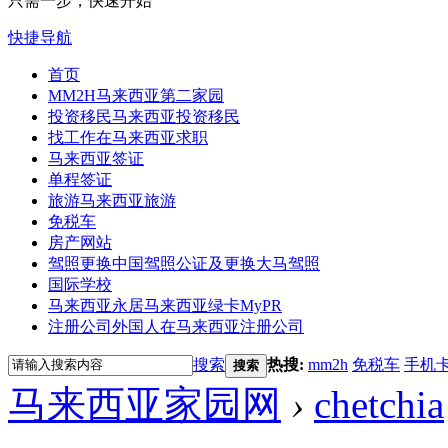
只需一步，快速开始
快捷导航
首页
MM2H
马来西亚第二家园
投资移民
马来西亚投资移民
找工作
在马来西亚求职
马来西亚签证
单程签证
旅游
马来西亚旅游
免税车
房产网站
驾照更换
中国驾照公证及更换大马驾照
国际学校
马来西亚永居
马来西亚绿卡MyPR
注册公司
外国人在马来西亚注册公司
搜索
热搜:
mm2h
免税车
手机
搜索
马来西亚家园网
›
chetchia