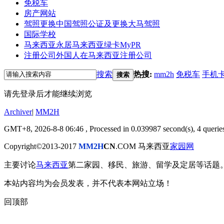
免税车
房产网站
驾照更换
中国驾照公证及更换大马驾照
国际学校
马来西亚永居
马来西亚绿卡MyPR
注册公司
外国人在马来西亚注册公司
搜索
热搜:
mm2h
免税车
手机
搜索
请先登录后才能继续浏览
Archiver
|
MM2H
GMT+8, 2026-8-8 06:46
, Processed in 0.039987 second(s), 4 queries
Copyright©2013-2017
MM2H
CN
.COM 马来西亚
家园网
主要讨论
马来西亚
第二家园、移民、旅游、留学及定居等话题
本站内容均为会员发表，并不代表本网站立场！
回顶部