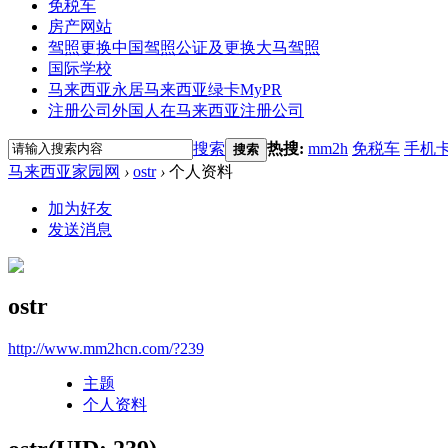
免税车
房产网站
驾照更换
中国驾照公证及更换大马驾照
国际学校
马来西亚永居
马来西亚绿卡MyPR
注册公司
外国人在马来西亚注册公司
搜索
热搜:
mm2h
免税车
手机
搜索
马来西亚家园网
›
ostr
›
个人资料
加为好友
发送消息
ostr
http://www.mm2hcn.com/?239
主题
个人资料