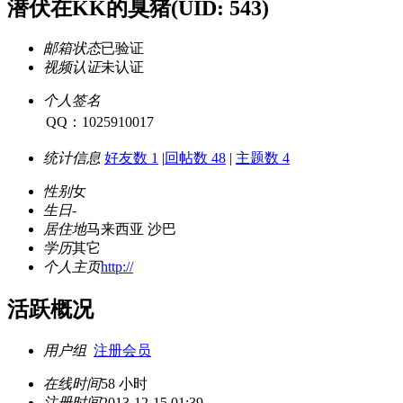
潜伏在KK的臭猪
(UID: 543)
邮箱状态
已验证
视频认证
未认证
个人签名
QQ：1025910017
统计信息
好友数 1
|
回帖数 48
|
主题数 4
性别
女
生日
-
居住地
马来西亚 沙巴
学历
其它
个人主页
http://
活跃概况
用户组
注册会员
在线时间
58 小时
注册时间
2013-12-15 01:39