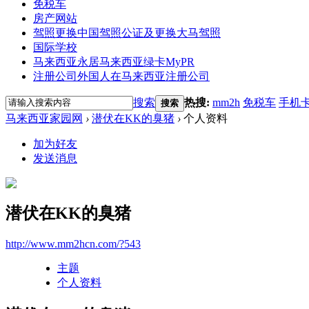
免税车
房产网站
驾照更换
中国驾照公证及更换大马驾照
国际学校
马来西亚永居
马来西亚绿卡MyPR
注册公司
外国人在马来西亚注册公司
搜索
热搜:
mm2h
免税车
手机
搜索
马来西亚家园网
›
潜伏在KK的臭猪
›
个人资料
加为好友
发送消息
潜伏在KK的臭猪
http://www.mm2hcn.com/?543
主题
个人资料