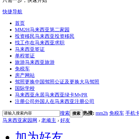
只需一步，快速开始
快捷导航
首页
MM2H
马来西亚第二家园
投资移民
马来西亚投资移民
找工作
在马来西亚求职
马来西亚签证
单程签证
旅游
马来西亚旅游
免税车
房产网站
驾照更换
中国驾照公证及更换大马驾照
国际学校
马来西亚永居
马来西亚绿卡MyPR
注册公司
外国人在马来西亚注册公司
搜索
热搜:
mm2h
免税车
手机
搜索
马来西亚家园网
›
老顽主
›
好友
加为好友