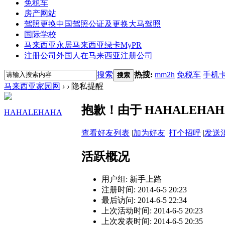
免税车
房产网站
驾照更换
中国驾照公证及更换大马驾照
国际学校
马来西亚永居
马来西亚绿卡MyPR
注册公司
外国人在马来西亚注册公司
搜索
热搜:
mm2h
免税车
手机
搜索
马来西亚家园网
›
›
隐私提醒
抱歉！由于 HAHALEH
HAHALEHAHA
查看好友列表
|
加为好友
|
打个招呼
|
发送
活跃概况
用户组:
新手上路
注册时间: 2014-6-5 20:23
最后访问: 2014-6-5 22:34
上次活动时间: 2014-6-5 20:23
上次发表时间: 2014-6-5 20:35