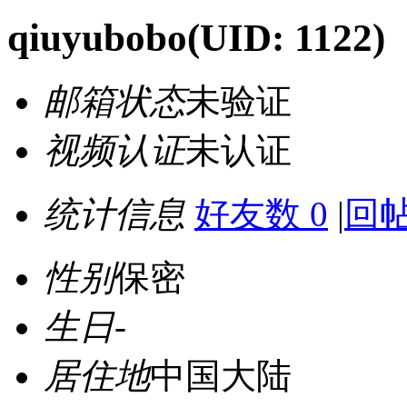
qiuyubobo
(UID: 1122)
邮箱状态
未验证
视频认证
未认证
统计信息
好友数 0
|
回帖
性别
保密
生日
-
居住地
中国大陆