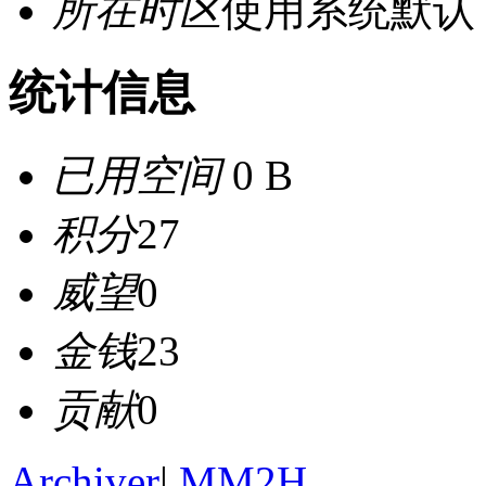
所在时区
使用系统默认
统计信息
已用空间
0 B
积分
27
威望
0
金钱
23
贡献
0
Archiver
|
MM2H