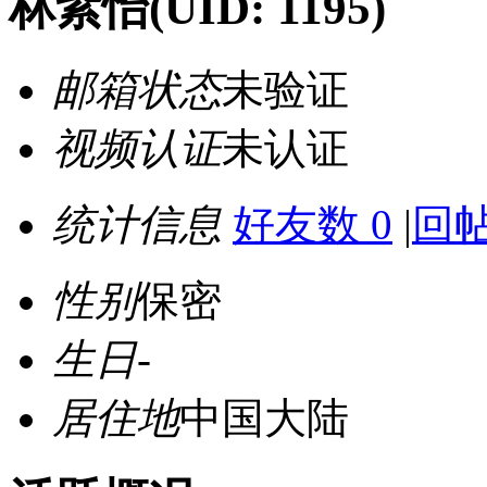
林紫怡
(UID: 1195)
邮箱状态
未验证
视频认证
未认证
统计信息
好友数 0
|
回帖
性别
保密
生日
-
居住地
中国大陆