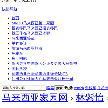
只需一步，快速开始
快捷导航
首页
MM2H
马来西亚第二家园
投资移民
马来西亚投资移民
找工作
在马来西亚求职
马来西亚签证
单程签证
旅游
马来西亚旅游
免税车
房产网站
驾照更换
中国驾照公证及更换大马驾照
国际学校
马来西亚永居
马来西亚绿卡MyPR
注册公司
外国人在马来西亚注册公司
搜索
热搜:
mm2h
免税车
手机
搜索
马来西亚家园网
›
林紫怡