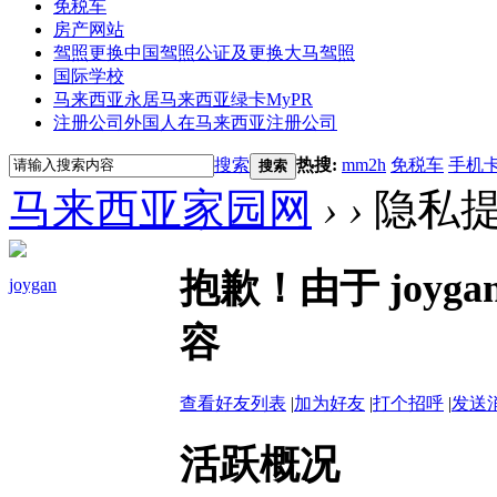
免税车
房产网站
驾照更换
中国驾照公证及更换大马驾照
国际学校
马来西亚永居
马来西亚绿卡MyPR
注册公司
外国人在马来西亚注册公司
搜索
热搜:
mm2h
免税车
手机
搜索
马来西亚家园网
›
›
隐私
抱歉！由于 joy
joygan
容
查看好友列表
|
加为好友
|
打个招呼
|
发送
活跃概况