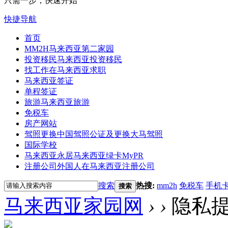
只需一步，快速开始
快捷导航
首页
MM2H
马来西亚第二家园
投资移民
马来西亚投资移民
找工作
在马来西亚求职
马来西亚签证
单程签证
旅游
马来西亚旅游
免税车
房产网站
驾照更换
中国驾照公证及更换大马驾照
国际学校
马来西亚永居
马来西亚绿卡MyPR
注册公司
外国人在马来西亚注册公司
搜索
热搜:
mm2h
免税车
手机
搜索
马来西亚家园网
›
›
隐私