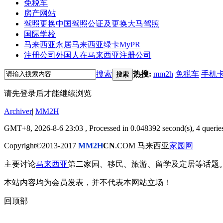
免税车
房产网站
驾照更换
中国驾照公证及更换大马驾照
国际学校
马来西亚永居
马来西亚绿卡MyPR
注册公司
外国人在马来西亚注册公司
搜索
热搜:
mm2h
免税车
手机
搜索
请先登录后才能继续浏览
Archiver
|
MM2H
GMT+8, 2026-8-6 23:03
, Processed in 0.048392 second(s), 4 queries
Copyright©2013-2017
MM2H
CN
.COM 马来西亚
家园网
主要讨论
马来西亚
第二家园、移民、旅游、留学及定居等话题
本站内容均为会员发表，并不代表本网站立场！
回顶部