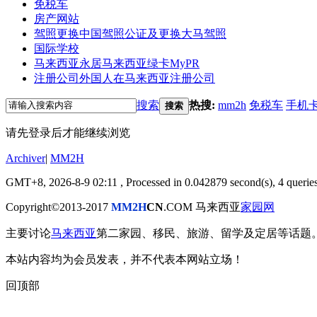
免税车
房产网站
驾照更换
中国驾照公证及更换大马驾照
国际学校
马来西亚永居
马来西亚绿卡MyPR
注册公司
外国人在马来西亚注册公司
搜索
热搜:
mm2h
免税车
手机
搜索
请先登录后才能继续浏览
Archiver
|
MM2H
GMT+8, 2026-8-9 02:11
, Processed in 0.042879 second(s), 4 queries
Copyright©2013-2017
MM2H
CN
.COM 马来西亚
家园网
主要讨论
马来西亚
第二家园、移民、旅游、留学及定居等话题
本站内容均为会员发表，并不代表本网站立场！
回顶部