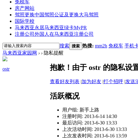
免税车
房产网站
驾照更换
中国驾照公证及更换大马驾照
国际学校
马来西亚永居
马来西亚绿卡MyPR
注册公司
外国人在马来西亚注册公司
搜索
热搜:
mm2h
免税车
手机
搜索
马来西亚家园网
›
›
隐私提醒
抱歉！由于 ostr 的隐
ostr
查看好友列表
|
加为好友
|
打个招呼
|
发送
活跃概况
用户组:
新手上路
注册时间: 2013-6-14 14:30
最后访问: 2013-6-30 13:33
上次活动时间: 2013-6-30 13:33
上次发表时间: 2013-6-16 13:59