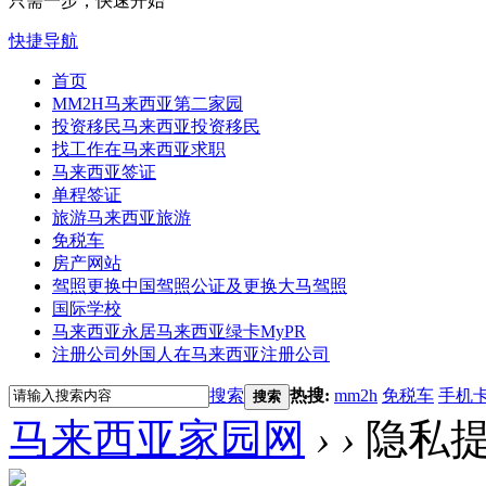
只需一步，快速开始
快捷导航
首页
MM2H
马来西亚第二家园
投资移民
马来西亚投资移民
找工作
在马来西亚求职
马来西亚签证
单程签证
旅游
马来西亚旅游
免税车
房产网站
驾照更换
中国驾照公证及更换大马驾照
国际学校
马来西亚永居
马来西亚绿卡MyPR
注册公司
外国人在马来西亚注册公司
搜索
热搜:
mm2h
免税车
手机
搜索
马来西亚家园网
›
›
隐私