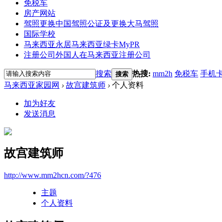
免税车
房产网站
驾照更换
中国驾照公证及更换大马驾照
国际学校
马来西亚永居
马来西亚绿卡MyPR
注册公司
外国人在马来西亚注册公司
搜索
热搜:
mm2h
免税车
手机
搜索
马来西亚家园网
›
故宫建筑师
›
个人资料
加为好友
发送消息
故宫建筑师
http://www.mm2hcn.com/?476
主题
个人资料