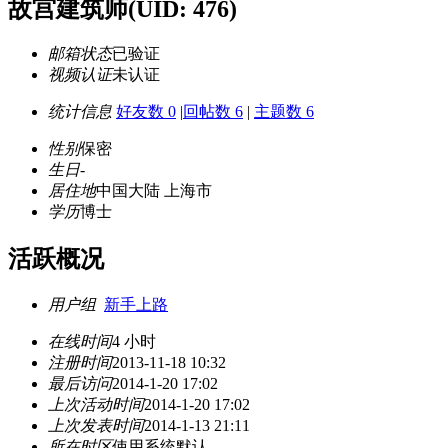
故宫建筑师
(UID: 476)
邮箱状态
已验证
视频认证
未认证
统计信息
好友数 0
|
回帖数 6
|
主题数 6
性别
保密
生日
-
居住地
中国大陆 上海市
学历
博士
活跃概况
用户组
新手上路
在线时间
4 小时
注册时间
2013-11-18 10:32
最后访问
2014-1-20 17:02
上次活动时间
2014-1-20 17:02
上次发表时间
2014-1-13 21:11
所在时区
使用系统默认