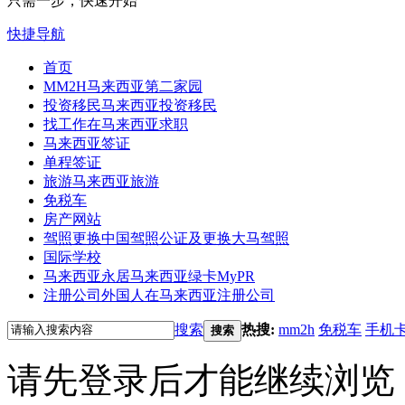
只需一步，快速开始
快捷导航
首页
MM2H
马来西亚第二家园
投资移民
马来西亚投资移民
找工作
在马来西亚求职
马来西亚签证
单程签证
旅游
马来西亚旅游
免税车
房产网站
驾照更换
中国驾照公证及更换大马驾照
国际学校
马来西亚永居
马来西亚绿卡MyPR
注册公司
外国人在马来西亚注册公司
搜索
热搜:
mm2h
免税车
手机
搜索
请先登录后才能继续浏览