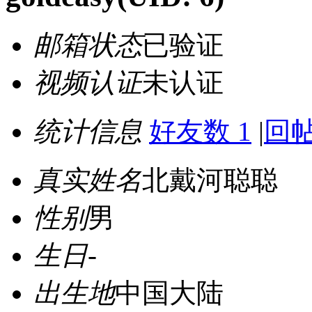
邮箱状态
已验证
视频认证
未认证
统计信息
好友数 1
|
回帖
真实姓名
北戴河聪聪
性别
男
生日
-
出生地
中国大陆