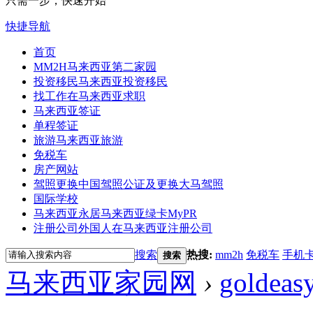
只需一步，快速开始
快捷导航
首页
MM2H
马来西亚第二家园
投资移民
马来西亚投资移民
找工作
在马来西亚求职
马来西亚签证
单程签证
旅游
马来西亚旅游
免税车
房产网站
驾照更换
中国驾照公证及更换大马驾照
国际学校
马来西亚永居
马来西亚绿卡MyPR
注册公司
外国人在马来西亚注册公司
搜索
热搜:
mm2h
免税车
手机
搜索
马来西亚家园网
›
goldeas