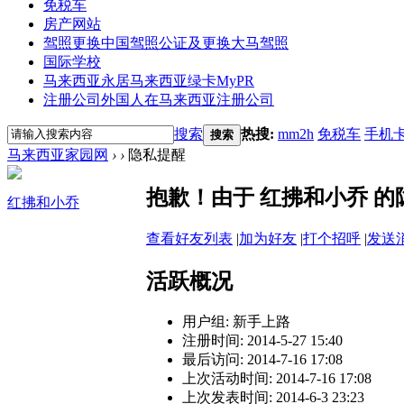
免税车
房产网站
驾照更换
中国驾照公证及更换大马驾照
国际学校
马来西亚永居
马来西亚绿卡MyPR
注册公司
外国人在马来西亚注册公司
搜索
热搜:
mm2h
免税车
手机
搜索
马来西亚家园网
›
›
隐私提醒
抱歉！由于 红拂和小乔 
红拂和小乔
查看好友列表
|
加为好友
|
打个招呼
|
发送
活跃概况
用户组:
新手上路
注册时间: 2014-5-27 15:40
最后访问: 2014-7-16 17:08
上次活动时间: 2014-7-16 17:08
上次发表时间: 2014-6-3 23:23