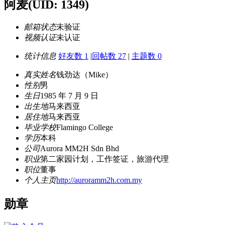
阿麦
(UID: 1349)
邮箱状态
未验证
视频认证
未认证
统计信息
好友数 1
|
回帖数 27
|
主题数 0
真实姓名
钱劲达（Mike）
性别
男
生日
1985 年 7 月 9 日
出生地
马来西亚
居住地
马来西亚
毕业学校
Flamingo College
学历
本科
公司
Aurora MM2H Sdn Bhd
职业
第二家园计划，工作签证，旅游代理
职位
董事
个人主页
http://auroramm2h.com.my
勋章