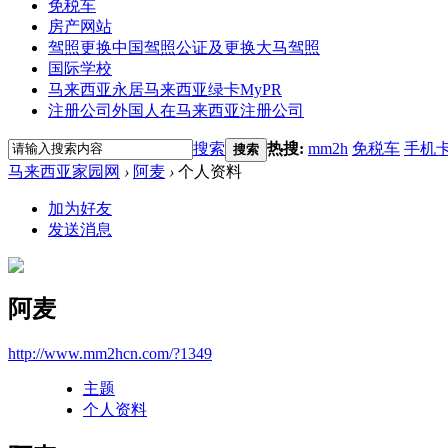
免税车
房产网站
驾照更换
中国驾照公证及更换大马驾照
国际学校
马来西亚永居
马来西亚绿卡MyPR
注册公司
外国人在马来西亚注册公司
搜索
热搜:
mm2h
免税车
手机
搜索
马来西亚家园网
›
阿麦
›
个人资料
加为好友
发送消息
阿麦
http://www.mm2hcn.com/?1349
主题
个人资料