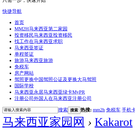
只需一步，快速开始
快捷导航
首页
MM2H
马来西亚第二家园
投资移民
马来西亚投资移民
找工作
在马来西亚求职
马来西亚签证
单程签证
旅游
马来西亚旅游
免税车
房产网站
驾照更换
中国驾照公证及更换大马驾照
国际学校
马来西亚永居
马来西亚绿卡MyPR
注册公司
外国人在马来西亚注册公司
搜索
热搜:
mm2h
免税车
手机
搜索
马来西亚家园网
›
Kakarot