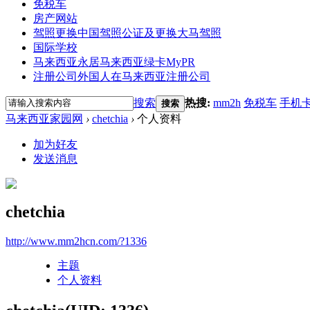
免税车
房产网站
驾照更换
中国驾照公证及更换大马驾照
国际学校
马来西亚永居
马来西亚绿卡MyPR
注册公司
外国人在马来西亚注册公司
搜索
热搜:
mm2h
免税车
手机
搜索
马来西亚家园网
›
chetchia
›
个人资料
加为好友
发送消息
chetchia
http://www.mm2hcn.com/?1336
主题
个人资料