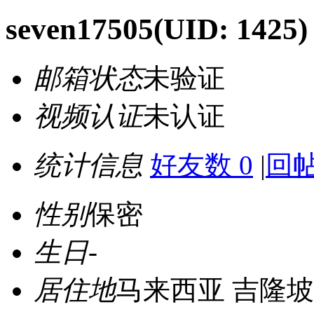
seven17505
(UID: 1425)
邮箱状态
未验证
视频认证
未认证
统计信息
好友数 0
|
回帖
性别
保密
生日
-
居住地
马来西亚 吉隆坡