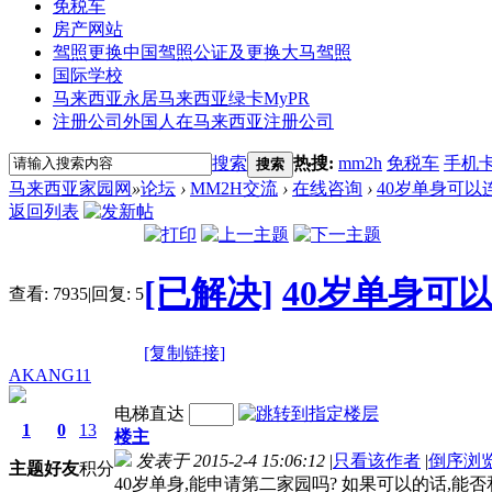
免税车
房产网站
驾照更换
中国驾照公证及更换大马驾照
国际学校
马来西亚永居
马来西亚绿卡MyPR
注册公司
外国人在马来西亚注册公司
搜索
热搜:
mm2h
免税车
手机
搜索
马来西亚家园网
»
论坛
›
MM2H交流
›
在线咨询
›
40岁单身可以
返回列表
[已解决]
40岁单身可
查看:
7935
|
回复:
5
[复制链接]
AKANG11
电梯直达
1
0
13
楼主
发表于 2015-2-4 15:06:12
|
只看该作者
|
倒序浏
主题
好友
积分
40岁单身,能申请第二家园吗? 如果可以的话,能