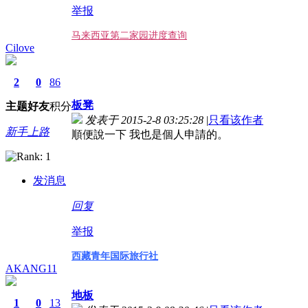
举报
马来西亚第二家园进度查询
Cilove
2
0
86
板凳
主题
好友
积分
发表于 2015-2-8 03:25:28
|
只看该作者
新手上路
順便說一下 我也是個人申請的。
发消息
回复
举报
西藏青年国际旅行社
AKANG11
地板
1
0
13