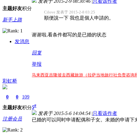
发表于 2015-2-9 08:30:46
|
只看该作者
主题
好友
积分
Cilove 发表于 2015-2-8 03:25
順便說一下 我也是個人申請的。
新手上路
谢谢啦,看条件都写的是已婚的状态
发消息
回复
举报
马来西亚吉隆坡去西藏旅游（拉萨当地旅行社负责咨询
彩虹桥
0
0
109
#
5
主题
好友
积分
发表于 2015-5-6 14:04:54
|
只看该作者
注册会员
已婚的可以同时申请配偶和子女。未婚的申请下