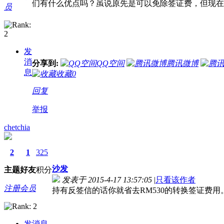
们有什么优点吗？虽说原先是可以免除签证费，但现在
员
发
消
分享到:
QQ空间
腾讯微博
息
收藏
0
回复
举报
chetchia
2
1
325
沙发
主题
好友
积分
发表于 2015-4-17 13:57:05
|
只看该作者
注册会员
持有反签信的话你就省去RM530的转换签证费用
发消息