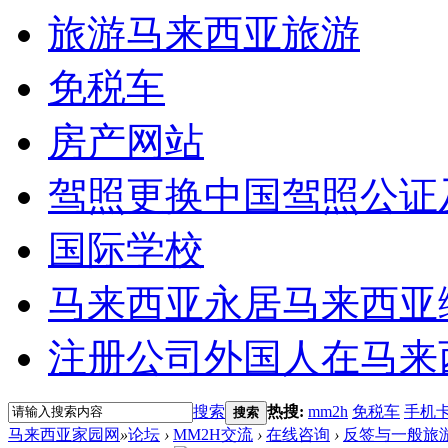
旅游
马来西亚旅游
免税车
房产网站
驾照更换
中国驾照公证
国际学校
马来西亚永居
马来西亚
注册公司
外国人在马来
搜索
热搜:
mm2h
免税车
手机
搜索
马来西亚家园网
»
论坛
›
MM2H交流
›
在线咨询
›
反签与一般旅