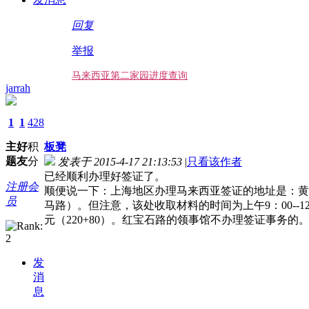
回复
举报
马来西亚第二家园进度查询
jarrah
1
1
428
主
好
积
板凳
题
友
分
发表于 2015-4-17 21:13:53
|
只看该作者
已经顺利办理好签证了。
注册会
顺便说一下：上海地区办理马来西亚签证的地址是：黄
员
马路）。但注意，该处收取材料的时间为上午9：00--12：
元（220+80）。红宝石路的领事馆不办理签证事务的
发
消
息