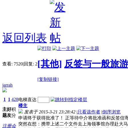
返回列表
[其他]
反签与一般旅
查看:
7520
|
回复:
2
[复制链接]
jarrah
1
1
428
电梯直达
楼主
主
好
积
发表于 2015-3-21 23:28:42
|
只看该作者
|
倒序浏览
题
友
分
申请终于获得批准了！
正等待中介将批准函和反签信
突然在想：携带上述二个文件去上海领事馆办理赴大马
注册会