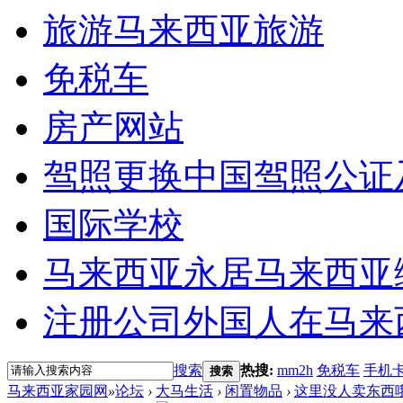
旅游
马来西亚旅游
免税车
房产网站
驾照更换
中国驾照公证
国际学校
马来西亚永居
马来西亚
注册公司
外国人在马来
搜索
热搜:
mm2h
免税车
手机
搜索
马来西亚家园网
»
论坛
›
大马生活
›
闲置物品
›
这里没人卖东西