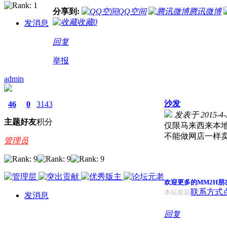
分享到:
QQ空间
腾讯微博
收藏
0
发消息
回复
举报
admin
沙发
46
0
3143
发表于 2015-4-2
主题
好友
积分
仅限马来西来本
不能做网店一样
管理员
欢迎更多的MM2H朋
联系方式
本站最新
发消息
回复