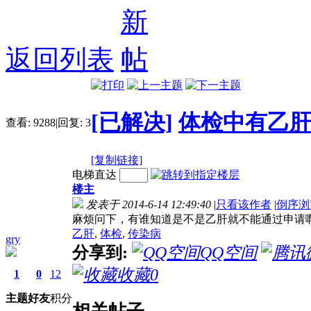
返回列表
[已解决]
体检中有乙肝
查看:
9288
|
回复:
3
[复制链接]
电梯直达
楼主
发表于 2014-6-14 12:49:40
|
只看该作者
|
倒序浏
麻烦问下，有谁知道是不是乙肝就不能通过申请
乙肝
,
体检
,
传染病
gry
分享到:
QQ空间
收藏
0
1
0
12
主题
好友
积分