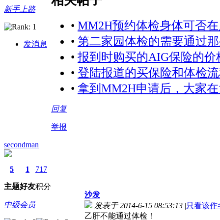
相关帖子
新手上路
•
MM2H预约体检身体可否
•
第二家园体检的需要通过那
发消息
•
报到时购买的AIG保险的
•
登陆报道的买保险和体检流
•
拿到MM2H申请后，大家
回复
举报
secondman
5
1
717
主题
好友
积分
沙发
中级会员
发表于 2014-6-15 08:53:13
|
只看该作
乙肝不能通过体检！