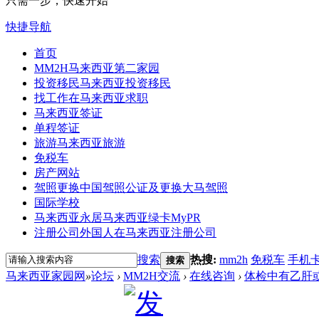
只需一步，快速开始
快捷导航
首页
MM2H
马来西亚第二家园
投资移民
马来西亚投资移民
找工作
在马来西亚求职
马来西亚签证
单程签证
旅游
马来西亚旅游
免税车
房产网站
驾照更换
中国驾照公证及更换大马驾照
国际学校
马来西亚永居
马来西亚绿卡MyPR
注册公司
外国人在马来西亚注册公司
搜索
热搜:
mm2h
免税车
手机
搜索
马来西亚家园网
»
论坛
›
MM2H交流
›
在线咨询
›
体检中有乙肝或