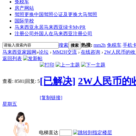
免税车
房产网站
驾照更换
中国驾照公证及更换大马驾照
国际学校
马来西亚永居
马来西亚绿卡MyPR
注册公司
外国人在马来西亚注册公司
搜索
热搜:
mm2h
免税车
手机
搜索
马来西亚家园网
»
论坛
›
MM2H交流
›
在线咨询
›
2W人民币的
返回列表
[已解决]
2W人民币的
查看:
8581
|
回复:
5
[复制链接]
星期五
电梯直达