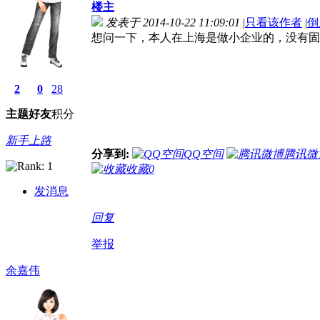
楼主
发表于 2014-10-22 11:09:01
|
只看该作者
|
倒
想问一下，本人在上海是做小企业的，没有固
2
0
28
主题
好友
积分
新手上路
分享到:
QQ空间
腾讯微
收藏
0
发消息
回复
举报
余嘉伟