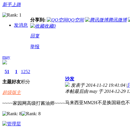
新手上路
分享到:
QQ空间
腾讯微博
发消息
收藏
0
回复
举报
may
51
1
1252
沙发
主题
好友
积分
发表于 2014-11-12 19:41:04
|
本帖最后由 may 于 2014-12-29 1
超级版主
马来西亚MM2H不是换国籍也
~~~~家园网高级打酱油师~~~~