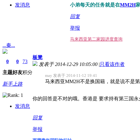
发消息
小弟每天的任务就是在
MM2H
回复
举报
马来西亚第二家园进度查询
...秦...
板凳
0
0
73
发表于 2014-12-29 10:05:00
|
只看该作者
主题
好友
积分
may 发表于 2014-11-12 19:41
马来西亚MM2H不是换国籍，就是说不是第
新手上路
你的回答是不对的哦。香港是 要求持有第三国永
发消息
回复
举报