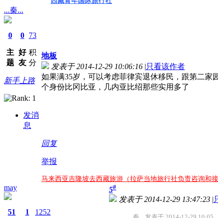
西藏青年国际旅行社
...秦...
0
0
73
主
好
积
地板
题
友
分
发表于 2014-12-29 10:06:16
|
只看该作者
如果满35岁，可以考虑菲律宾退休移民，跟第二家
新手上路
个身份比冈比亚，几内亚比绍那些实用多了
发消
息
回复
举报
马来西亚吉隆坡去西藏旅游（拉萨当地旅行社负责咨询和
may
#
5
发表于 2014-12-29 13:47:23
|
51
1
1252
...秦... 发表于 2014-12-29 10:05