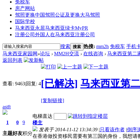
免税车
房产网站
驾照更换
中国驾照公证及更换大马驾照
国际学校
马来西亚永居
马来西亚绿卡MyPR
注册公司
外国人在马来西亚注册公司
搜索
热搜:
mm2h
免税车
手机
搜索
马来西亚家园网
»
论坛
›
MM2H交流
›
在线咨询
›
马来西亚第二家
返回列表
[已解决]
马来西亚第
查看:
9463
|
回复:
4
[复制链接]
astft
电梯直达
1
0
9
楼主
发表于 2014-11-12 13:34:39
|
只看该作者
|
倒序
主题
好友
积分
在香港做投资移民需要有第三国的身份，我想请