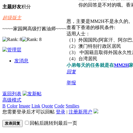
你的回答是不对的哦。香港
主题
好友
积分
超级版主
恩，主要是MM2H不是永久的。
查看下香港的移民条件:
~~~~家园网高级打酱油师~~~~
适用人士：
（1）外国国民(阿富汗、阿尔
（2）澳门特别行政区居民
（3） 中国籍且取得外国永久
（4）台湾居民
发消息
小弟每天的任务就是在
MM2H
回复
举报
返回列表
高级模式
B
Color
Image
Link
Quote
Code
Smilies
您需要登录后才可以回帖
登录
|
注册新用户
回帖后跳转到最后一页
发表回复