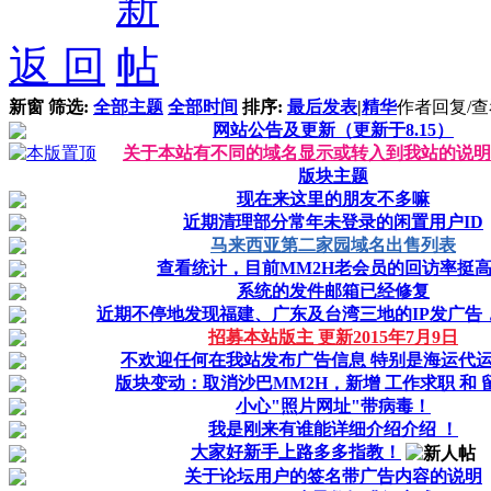
返 回
新窗
筛选:
全部主题
全部时间
排序:
最后发表
|
精华
作者
回复/
网站公告及更新（更新于8.15）
关于本站有不同的域名显示或转入到我站的说明
版块主题
现在来这里的朋友不多嘛
近期清理部分常年未登录的闲置用户ID
马来西亚第二家园域名出售列表
查看统计，目前MM2H老会员的回访率挺
系统的发件邮箱已经修复
近期不停地发现福建、广东及台湾三地的IP发广告
招募本站版主 更新2015年7月9日
不欢迎任何在我站发布广告信息 特别是海运代
版块变动：取消沙巴MM2H，新增 工作求职 和 
小心"照片网址"带病毒！
我是刚来有谁能详细介绍介绍 ！
大家好新手上路多多指教！
关于论坛用户的签名带广告内容的说明