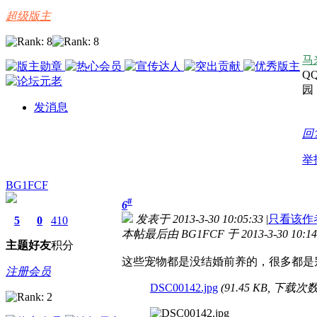
超级版主
马
Q
园
发消息
回
举
BG1FCF
#
6
发表于 2013-3-30 10:05:33
|
只看该作
5
0
410
本帖最后由 BG1FCF 于 2013-3-30 10:1
主题
好友
积分
这些宠物都是没结婚前养的，很多都是
注册会员
DSC00142.jpg
(91.45 KB, 下载次数: