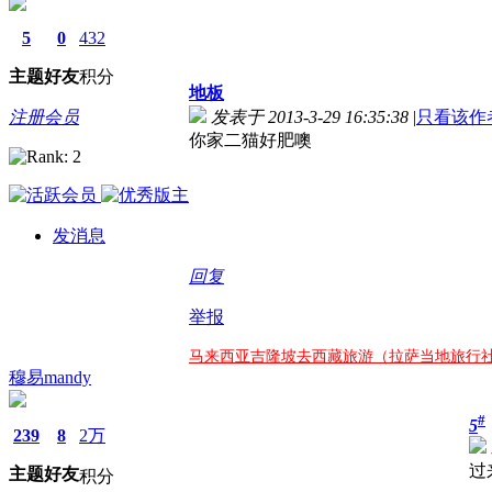
5
0
432
主题
好友
积分
地板
注册会员
发表于 2013-3-29 16:35:38
|
只看该作
你家二猫好肥噢
发消息
回复
举报
马来西亚吉隆坡去西藏旅游（拉萨当地旅行
穆易mandy
#
5
239
8
2万
过
主题
好友
积分