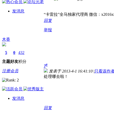
发消息
“卡雷拉”全马独家代理商 微信：x2016xin 
回复
举报
木香
5
0
432
主题
好友
积分
#
7
注册会员
发表于 2013-4-1 16:41:10
|
只看该作
处理哪去啦！
发消息
回复