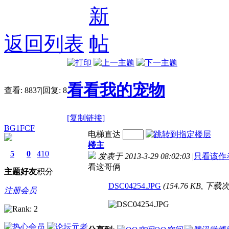
返回列表
看看我的宠物
查看:
8837
|
回复:
8
[复制链接]
BG1FCF
电梯直达
楼主
5
0
410
发表于 2013-3-29 08:02:03
|
只看该作
看这哥俩
主题
好友
积分
DSC04254.JPG
(154.76 KB, 下载次
注册会员