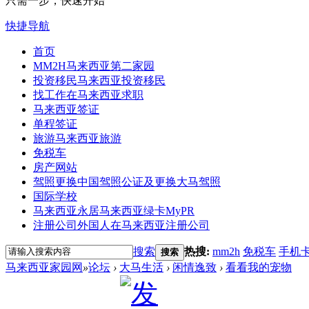
只需一步，快速开始
快捷导航
首页
MM2H
马来西亚第二家园
投资移民
马来西亚投资移民
找工作
在马来西亚求职
马来西亚签证
单程签证
旅游
马来西亚旅游
免税车
房产网站
驾照更换
中国驾照公证及更换大马驾照
国际学校
马来西亚永居
马来西亚绿卡MyPR
注册公司
外国人在马来西亚注册公司
搜索
热搜:
mm2h
免税车
手机
搜索
马来西亚家园网
»
论坛
›
大马生活
›
闲情逸致
›
看看我的宠物