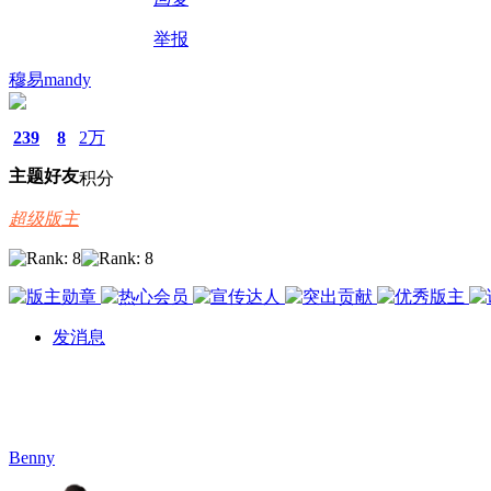
举报
穆易mandy
239
8
2万
主题
好友
积分
超级版主
发消息
Benny