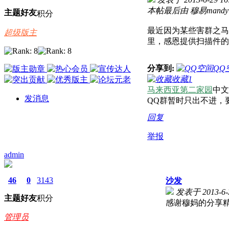
本帖最后由 穆易mandy 于 
主题
好友
积分
最近因为某些害群之马
超级版主
里，感恩提供扫描件的
分享到:
QQ
收藏
1
马来西亚第二家园
中文
发消息
QQ群暂时只出不进，要
回复
举报
admin
46
0
3143
沙发
发表于 2013-6-3
主题
好友
积分
感谢穆妈的分享
管理员