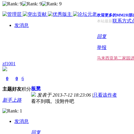
欢迎更多的MM2H朋
联系方式
本站最新
发消息
回复
举报
马来西亚第二家园
zf1001
0
0
6
板凳
主题
好友
积分
发表于 2013-7-12 18:23:06
|
只看该作者
新手上路
看不到哦。没附件吧
发消息
回复