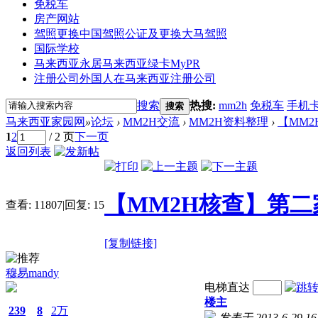
免税车
房产网站
驾照更换
中国驾照公证及更换大马驾照
国际学校
马来西亚永居
马来西亚绿卡MyPR
注册公司
外国人在马来西亚注册公司
搜索
热搜:
mm2h
免税车
手机
搜索
马来西亚家园网
»
论坛
›
MM2H交流
›
MM2H资料整理
›
【MM2
1
2
/ 2 页
下一页
返回列表
【MM2H核查】第
查看:
11807
|
回复:
15
[复制链接]
穆易mandy
电梯直达
楼主
239
8
2万
发表于 2013-6-29 16: