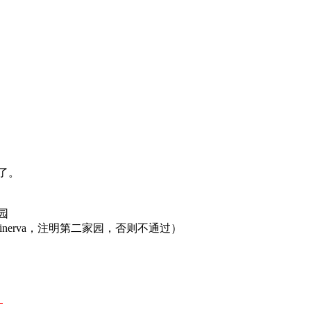
了。
园
nerva，注明第二家园，否则不通过）
）