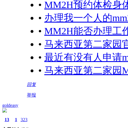
•
MM2H预约体检身
•
办理我一个人的mm
•
MM2H能否办理工
•
马来西亚第二家园
•
最近有没有人申请m
•
马来西亚第二家园M
回复
举报
goldeasy
13
1
323