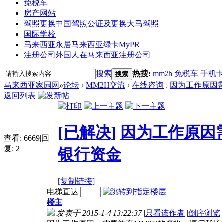
免税车
房产网站
驾照更换
中国驾照公证及更换大马驾照
国际学校
马来西亚永居
马来西亚绿卡MyPR
注册公司
外国人在马来西亚注册公司
搜索
热搜:
mm2h
免税车
手机
搜索
马来西亚家园网
»
论坛
›
MM2H交流
›
在线咨询
›
因为工作原因需
返回列表
[已解决]
因为工作原因
查看:
6669
|
回
复:
2
银行资金
[复制链接]
电梯直达
楼主
发表于 2015-1-4 13:22:37
|
只看该作者
|
倒序浏览