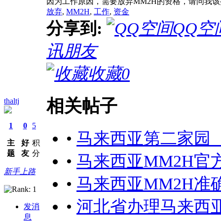
因为工作原因，需要放弃MM2H的资格，请问我
放弃
,
MM2H
,
工作
,
资金
分享到:
QQ空
讯朋友
收藏
0
相关帖子
thaltj
1
0
5
•
马来西亚第二家园（
主
好
积
题
友
分
•
马来西亚MM2H官
新手上路
•
马来西亚MM2H准
•
河北省办理马来西亚
发消
息