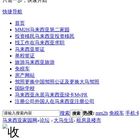
只需一步，快速开始
快捷导航
首页
MM2H
马来西亚第二家园
投资移民
马来西亚投资移民
找工作
在马来西亚求职
马来西亚签证
单程签证
旅游
马来西亚旅游
免税车
房产网站
驾照更换
中国驾照公证及更换大马驾照
国际学校
马来西亚永居
马来西亚绿卡MyPR
注册公司
外国人在马来西亚注册公司
搜索
热搜:
mm2h
免税车
手机
搜索
马来西亚家园网
»
论坛
›
大马生活
›
租房及楼市