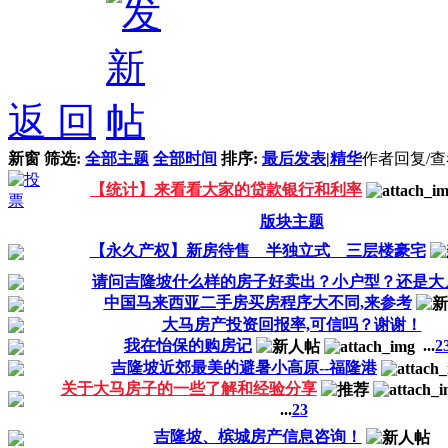
返 回
新窗
筛选:
全部主题
全部时间
排序:
最后发表
|
精华
作者
回复/
【统计】来看看大家的贷款银行和利率
版块主题
【永久产权】新房待售 半独立式 三层楼豪宅
请问吉隆坡什么样的房子好卖出？小户型？还是大
中国马来西亚二手房买房程序大不同,来参考
大马房产投资回报率,可信吗？谢谢！
我在怡保的购房记
...
2
吉隆坡近郊最美的避暑小高原--福隆港
关于大马房子的一些了解和经验分享
...
2
3
吉隆坡、槟城房产信息咨询！