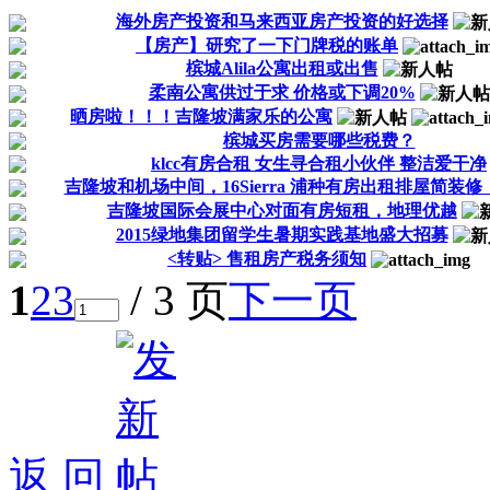
海外房产投资和马来西亚房产投资的好选择
【房产】研究了一下门牌税的账单
槟城Alila公寓出租或出售
柔南公寓供过于求 价格或下调20%
晒房啦！！！吉隆坡满家乐的公寓
槟城买房需要哪些税费？
klcc有房合租 女生寻合租小伙伴 整洁爱干净
吉隆坡和机场中间，16Sierra 浦种有房出租排屋简装修
吉隆坡国际会展中心对面有房短租，地理优越
2015绿地集团留学生暑期实践基地盛大招募
<转贴> 售租房产税务须知
1
2
3
/ 3 页
下一页
返 回